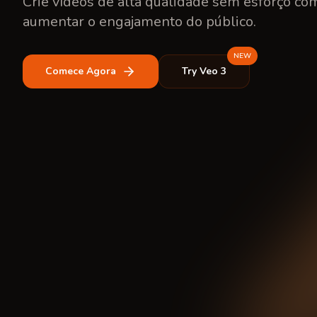
Crie vídeos de alta qualidade sem esforço co
aumentar o engajamento do público.
NEW
Comece Agora
Try Veo 3