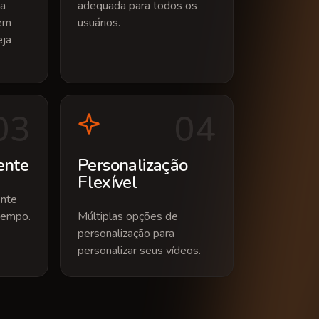
ta
adequada para todos os
tem
usuários.
eja
0
3
0
4
ente
Personalização
Flexível
ente
tempo.
Múltiplas opções de
personalização para
personalizar seus vídeos.