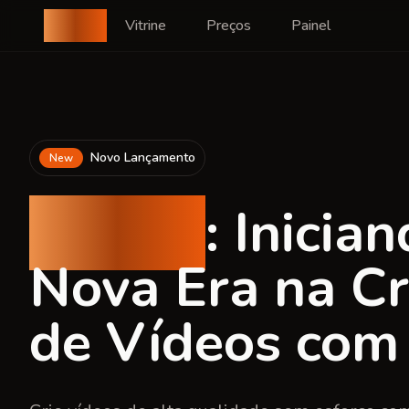
Voe2
Vitrine
Preços
Painel
Novo Lançamento
New
VOE 2
: Inicia
Nova Era na Cr
de Vídeos com