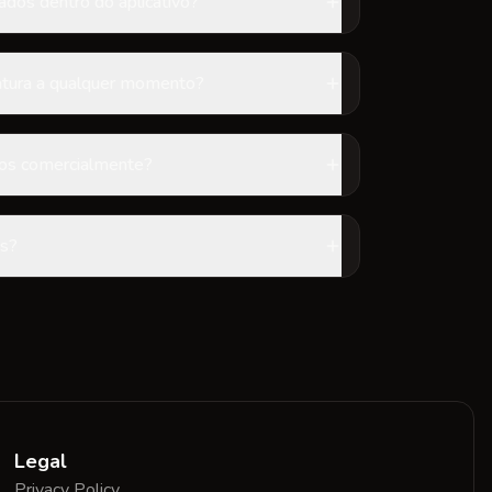
ados dentro do aplicativo?
atura a qualquer momento?
dos comercialmente?
s?
Legal
Privacy Policy