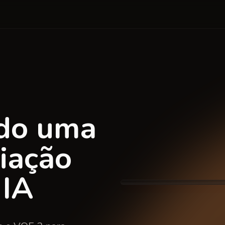
ndo uma
iação
 IA