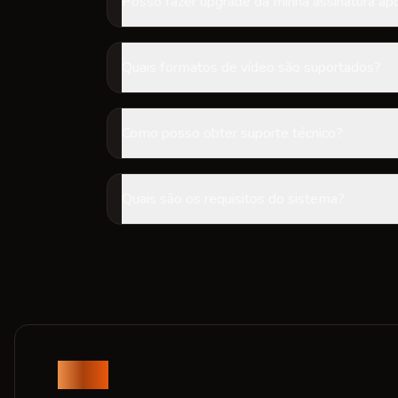
Posso fazer upgrade da minha assinatura ap
Quais formatos de vídeo são suportados?
Como posso obter suporte técnico?
Quais são os requisitos do sistema?
Voe2