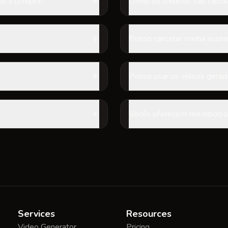
ós a compra?
Como os créditos são calcul
Posso cancelar minha assin
Posso usar os vídeos gera
Vocês oferecem reembolso
Services
Resources
Video Generator
Pricing